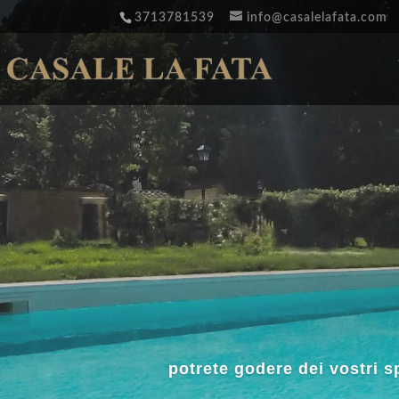
3713781539
info@casalelafata.com
una porzione di giardino, ri