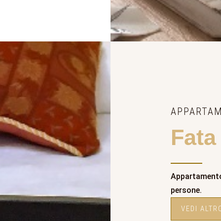
APPARTA
Fata
Appartamento 
persone.
VEDI ALTR