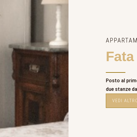
APPARTA
Fata
Posto al prim
due stanze da
VEDI ALTR