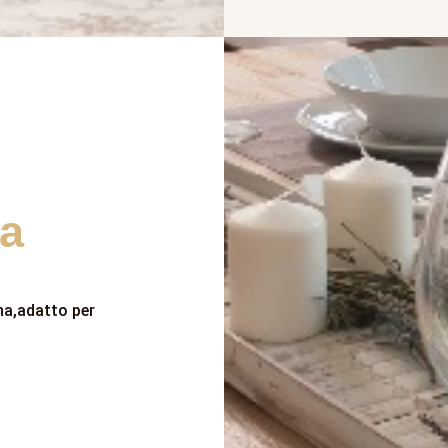
a
na,adatto per