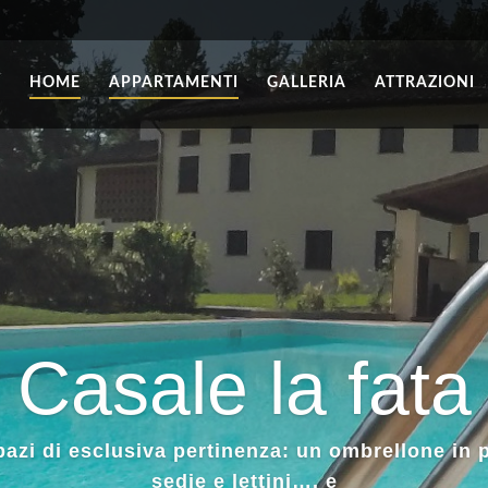
HOME
APPARTAMENTI
GALLERIA
ATTRAZIONI
Casale la fata
servata ad ogni appartamento, attrezzata con g
e barbecue