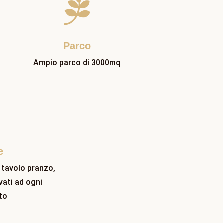

Parco
Ampio parco di 3000mq
e
 tavolo pranzo,
vati ad ogni
to